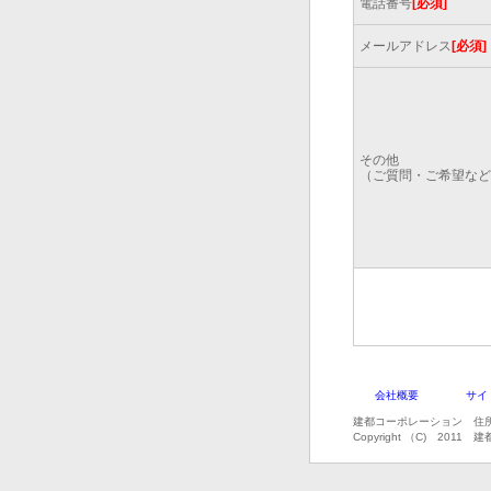
電話番号
[必須]
メールアドレス
[必須]
その他
（ご質問・ご希望など
会社概要
サイ
建都コーポレーション 住所
Copyright （C) 2011 建