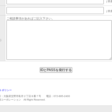
（半
（半
ご相談事項があればご記入下さい。
）
トポリシー
：大阪府交野市私市２丁目８番７号 電話：072-895-2400
都コーポレーション All Right Reserved.