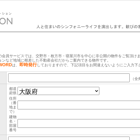
の会員サービスでは、交野市・枚方市・寝屋川市を中心に非公開の物件をご覧頂け
ョンなど地域に根差した不動産会社だからご案内できる物件です。
WORD
即時発行
は、
しておりますので、下記項目をお間違えないようにご入力下
（全
都道
府県
住所
（番
地ま
で）
建物
名・
部屋
番号