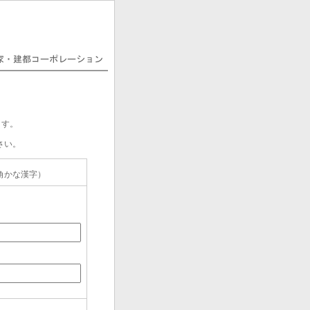
ます。
さい。
角かな漢字）